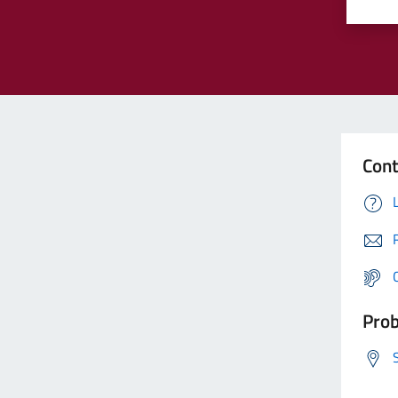
Cont
Prob