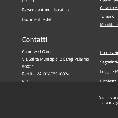
Politici
Catasto e
Personale Amministrativo
Turismo
Documenti e dati
Mobilità e
Contatti
Comune di Gangi
Prenotaz
Via Salita Municipio, 2 Gangi Palermo
Segnalazi
90024
Leggi le 
Partita IVA: 00475910824
Richiesta
PEC:
ufficioprotocollo@pec.comune.gangi.pa.it
Email:
info@comune.gangi.pa.it
Questo sito 
Centralino Unico: 0921644076
alla navig