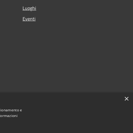
Luoghi
Eventi
×
nzionamento e
nformazioni