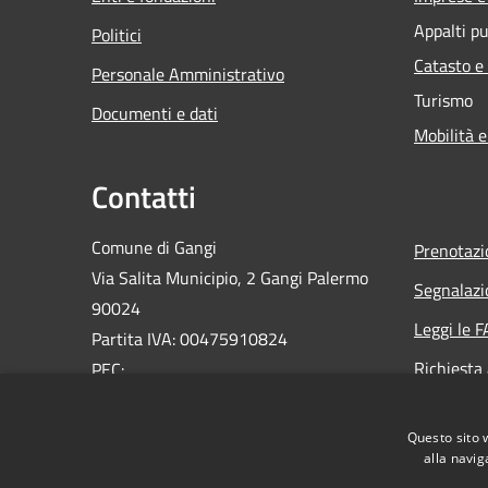
Appalti pu
Politici
Catasto e
Personale Amministrativo
Turismo
Documenti e dati
Mobilità e
Contatti
Comune di Gangi
Prenotaz
Via Salita Municipio, 2 Gangi Palermo
Segnalazi
90024
Leggi le 
Partita IVA: 00475910824
Richiesta
PEC:
ufficioprotocollo@pec.comune.gangi.pa.it
Email:
info@comune.gangi.pa.it
Questo sito 
Centralino Unico: 0921644076
alla navig