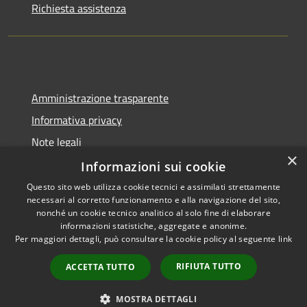
Richiesta assistenza
Amministrazione trasparente
Informativa privacy
Note legali
×
Dichiarazione di accessibilità
Informazioni sui cookie
Questo sito web utilizza cookie tecnici e assimilati strettamente
necessari al corretto funzionamento e alla navigazione del sito,
nonché un cookie tecnico analitico al solo fine di elaborare
informazioni statistiche, aggregate e anonime.
RSS
Copyright © 2026 • Comune di
Per maggiori dettagli, può consultare la cookie policy al seguente
link
Accessibilità
Gangi • Powered by
Privacy
Municipium
Accesso
•
RIFIUTA TUTTO
ACCETTA TUTTO
Cookie
redazione
Mappa del sito
MOSTRA DETTAGLI