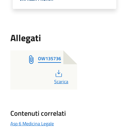
Allegati
OW135736
PDF
Scarica
Contenuti correlati
Asp 6 Medicina Legale