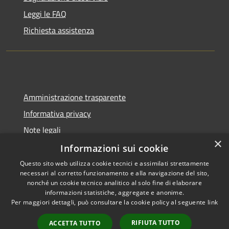
Leggi le FAQ
Richiesta assistenza
Amministrazione trasparente
Informativa privacy
Note legali
×
Dichiarazione di accessibilità
Informazioni sui cookie
Questo sito web utilizza cookie tecnici e assimilati strettamente
necessari al corretto funzionamento e alla navigazione del sito,
nonché un cookie tecnico analitico al solo fine di elaborare
informazioni statistiche, aggregate e anonime.
RSS
Copyright © 2026 • Comune di
Per maggiori dettagli, può consultare la cookie policy al seguente
link
Accessibilità
Gangi • Powered by
Privacy
Municipium
Accesso
•
RIFIUTA TUTTO
ACCETTA TUTTO