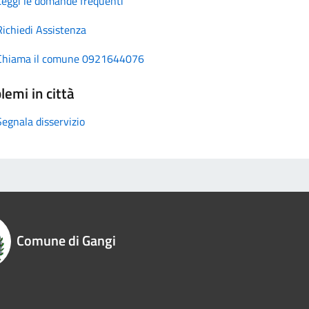
Leggi le domande frequenti
Richiedi Assistenza
Chiama il comune 0921644076
lemi in città
Segnala disservizio
Comune di Gangi