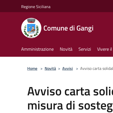
Salta al contenuto principale
Regione Siciliana
Comune di Gangi
Amministrazione
Novità
Servizi
Vivere 
Home
>
Novità
>
Avvisi
>
Avviso carta solida
Avviso carta soli
misura di soste