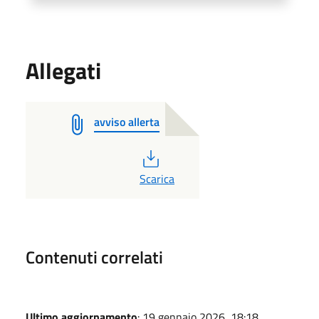
Allegati
avviso allerta
PDF
Scarica
Contenuti correlati
Ultimo aggiornamento
: 19 gennaio 2026, 18:18