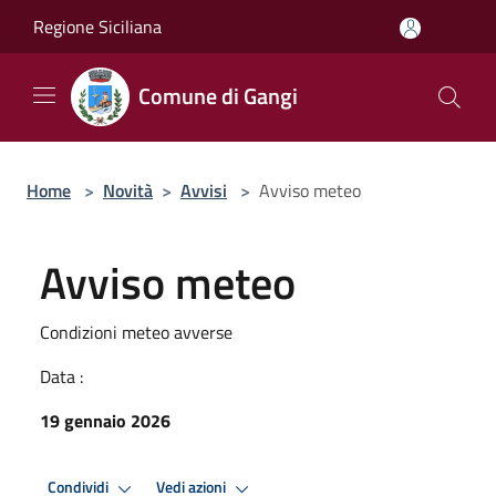
Salta al contenuto principale
Regione Siciliana
Comune di Gangi
Home
>
Novità
>
Avvisi
>
Avviso meteo
Avviso meteo
Condizioni meteo avverse
Data :
19 gennaio 2026
Condividi
Vedi azioni