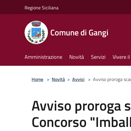
Salta al contenuto principale
Regione Siciliana
Comune di Gangi
Amministrazione
Novità
Servizi
Vivere 
Home
>
Novità
>
Avvisi
>
Avviso proroga scad
Avviso proroga s
Concorso "Imbal