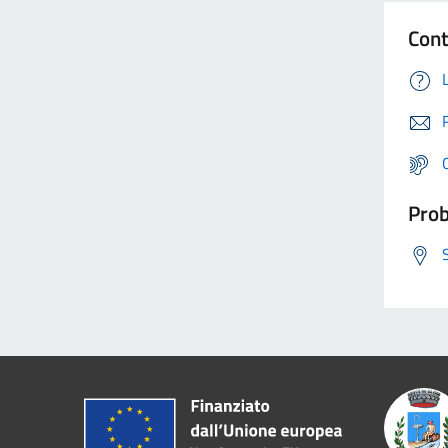
Cont
Prob