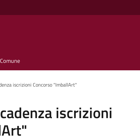
il Comune
enza iscrizioni Concorso "ImballArt"
cadenza iscrizioni
lArt"