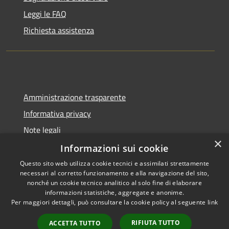
Leggi le FAQ
Richiesta assistenza
Amministrazione trasparente
Informativa privacy
Note legali
×
Dichiarazione di accessibilità
Informazioni sui cookie
Questo sito web utilizza cookie tecnici e assimilati strettamente
necessari al corretto funzionamento e alla navigazione del sito,
nonché un cookie tecnico analitico al solo fine di elaborare
informazioni statistiche, aggregate e anonime.
RSS
Copyright © 2026 • Comune di
Per maggiori dettagli, può consultare la cookie policy al seguente
link
Accessibilità
Gangi • Powered by
Privacy
Municipium
Accesso
•
RIFIUTA TUTTO
ACCETTA TUTTO