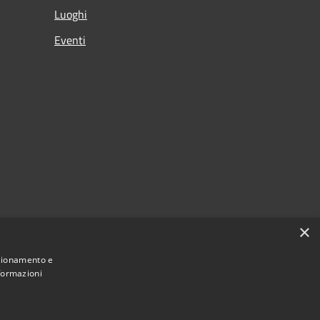
Luoghi
Eventi
×
nzionamento e
nformazioni