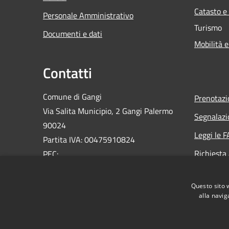
Catasto e
Personale Amministrativo
Turismo
Documenti e dati
Mobilità e
Contatti
Comune di Gangi
Prenotaz
Via Salita Municipio, 2 Gangi Palermo
Segnalazi
90024
Leggi le 
Partita IVA: 00475910824
Richiesta
PEC:
ufficioprotocollo@pec.comune.gangi.pa.it
Email:
info@comune.gangi.pa.it
Questo sito 
Centralino Unico: 0921644076
alla navig