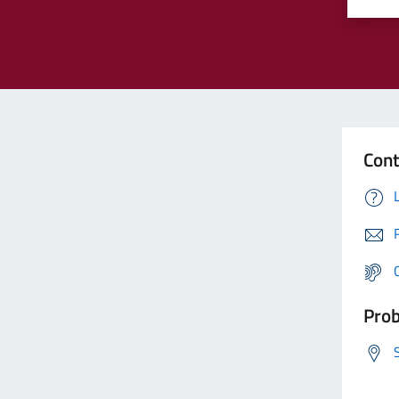
Cont
Prob