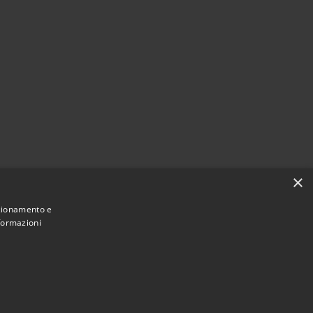
×
nzionamento e
nformazioni
Municipium
Accesso redazione
 di Gangi • Powered by
•