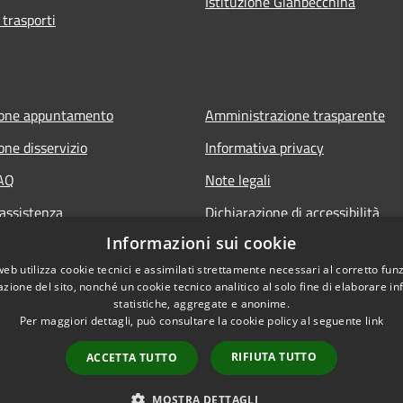
Istituzione Gianbecchina
 trasporti
ione appuntamento
Amministrazione trasparente
one disservizio
Informativa privacy
FAQ
Note legali
 assistenza
Dichiarazione di accessibilità
Informazioni sui cookie
web utilizza cookie tecnici e assimilati strettamente necessari al corretto fu
azione del sito, nonché un cookie tecnico analitico al solo fine di elaborare i
statistiche, aggregate e anonime.
Per maggiori dettagli, può consultare la cookie policy al seguente
link
RIFIUTA TUTTO
ACCETTA TUTTO
l sito
Copyright © 2026 • Comune
MOSTRA DETTAGLI