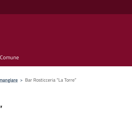
il Comune
mangiare
>
Bar Rosticceria “La Torre”
”