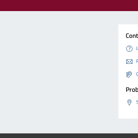
Cont
Prob