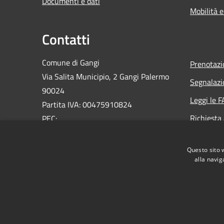
Documenti e dati
Mobilità e
Contatti
Comune di Gangi
Prenotaz
Via Salita Municipio, 2 Gangi Palermo
Segnalazi
90024
Leggi le 
Partita IVA: 00475910824
Richiesta
PEC:
ufficioprotocollo@pec.comune.gangi.pa.it
Email:
info@comune.gangi.pa.it
Questo sito 
Centralino Unico: 0921644076
alla navig
RSS
Accessibilità
Privacy
Cookie
Mappa de