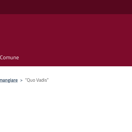
il Comune
mangiare
>
“Quo Vadis”