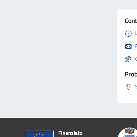
Cont
Prob