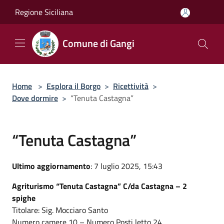
Salta al contenuto principale
Regione Siciliana
Comune di Gangi
Home
>
Esplora il Borgo
>
Ricettività
>
Dove dormire
>
“Tenuta Castagna”
“Tenuta Castagna”
Ultimo aggiornamento
: 7 luglio 2025, 15:43
Agriturismo “Tenuta Castagna” C/da Castagna – 2
spighe
Titolare: Sig. Mocciaro Santo
Numero camere 10 – Numero Posti letto 24