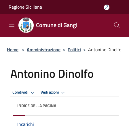
Salta al contenuto principale
Regione Siciliana
Comune di Gangi
Home
>
Amministrazione
>
Politici
>
Antonino Dinolfo
Antonino Dinolfo
Condividi
Vedi azioni
INDICE DELLA PAGINA
Incarichi