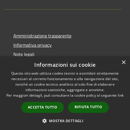
Amministrazione trasparente
Informativa privacy
Note legali
×
Dichiarazione di accessibilità
Informazioni sui cookie
Questo sito web utilizza cookie tecnici e assimilati strettamente
necessari al corretto funzionamento e alla navigazione del sito,
nonché un cookie tecnico analitico al solo fine di elaborare
informazioni statistiche, aggregate e anonime.
RSS
Copyright © 2026 • Comune di
Per maggiori dettagli, può consultare la cookie policy al seguente
link
Accessibilità
Gangi • Powered by
Privacy
Municipium
Accesso
•
RIFIUTA TUTTO
ACCETTA TUTTO
Cookie
redazione
Mappa del sito
MOSTRA DETTAGLI