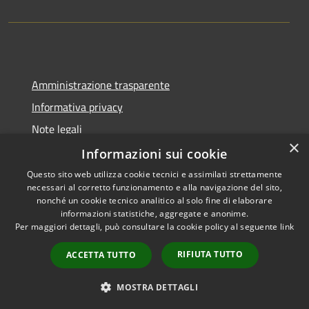
Amministrazione trasparente
Informativa privacy
Note legali
×
Dichiarazione di accessibilità
Informazioni sui cookie
Questo sito web utilizza cookie tecnici e assimilati strettamente
necessari al corretto funzionamento e alla navigazione del sito,
nonché un cookie tecnico analitico al solo fine di elaborare
informazioni statistiche, aggregate e anonime.
RSS
Copyright © 2026 • Comune di
Per maggiori dettagli, può consultare la cookie policy al seguente
link
Accessibilità
Gangi • Powered by
Privacy
Municipium
Accesso
•
RIFIUTA TUTTO
ACCETTA TUTTO
Cookie
redazione
Mappa del sito
MOSTRA DETTAGLI