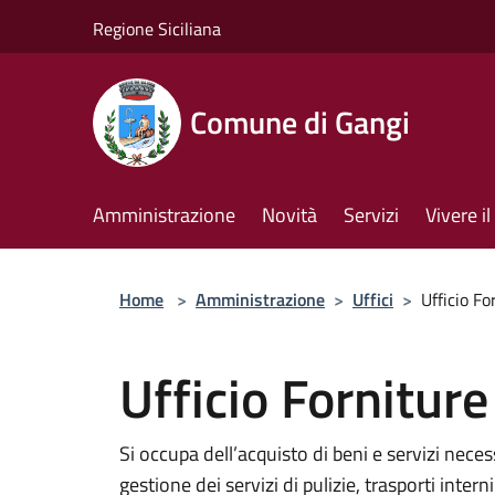
Salta al contenuto principale
Regione Siciliana
Comune di Gangi
Amministrazione
Novità
Servizi
Vivere 
Home
>
Amministrazione
>
Uffici
>
Ufficio Fo
Ufficio Forniture 
Si occupa dell’acquisto di beni e servizi nece
gestione dei servizi di pulizie, trasporti inter