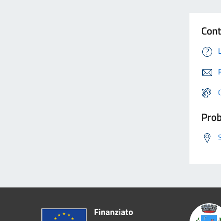
Cont
Prob