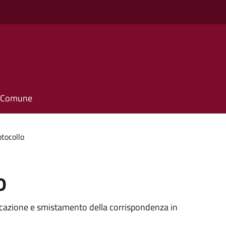
il Comune
otocollo
o
sificazione e smistamento della corrispondenza in