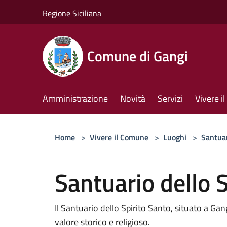
Salta al contenuto principale
Regione Siciliana
Comune di Gangi
Amministrazione
Novità
Servizi
Vivere 
Home
>
Vivere il Comune
>
Luoghi
>
Santua
Santuario dello 
Il Santuario dello Spirito Santo, situato a Ga
valore storico e religioso.