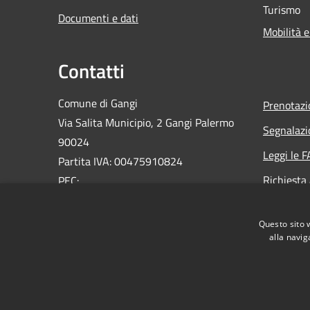
Turismo
Documenti e dati
Mobilità e
Contatti
Comune di Gangi
Prenotaz
Via Salita Municipio, 2 Gangi Palermo
Segnalazi
90024
Leggi le 
Partita IVA: 00475910824
Richiesta
PEC:
ufficioprotocollo@pec.comune.gangi.pa.it
Email:
info@comune.gangi.pa.it
Questo sito 
Centralino Unico: 0921644076
alla navig