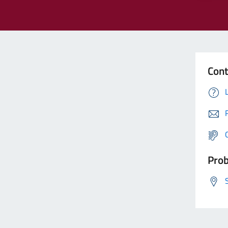
Cont
Prob