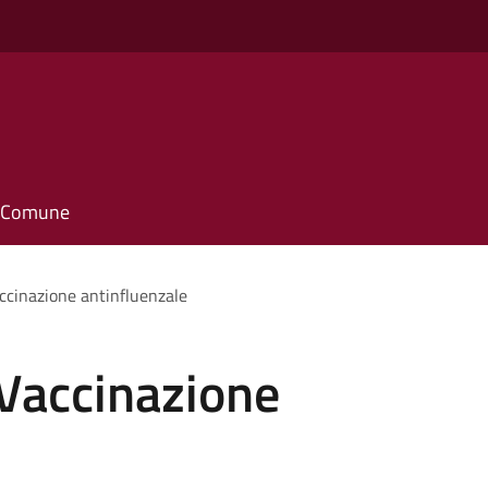
il Comune
ccinazione antinfluenzale
 Vaccinazione