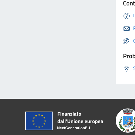
Cont
Prob