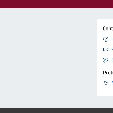
Cont
Prob