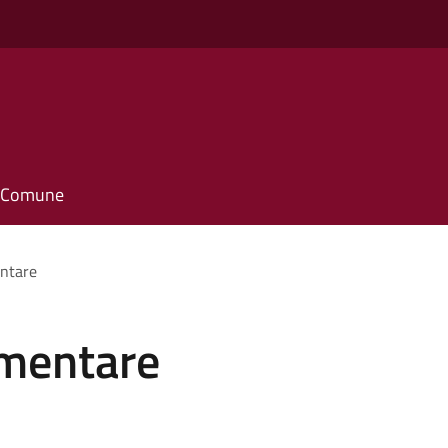
il Comune
entare
imentare