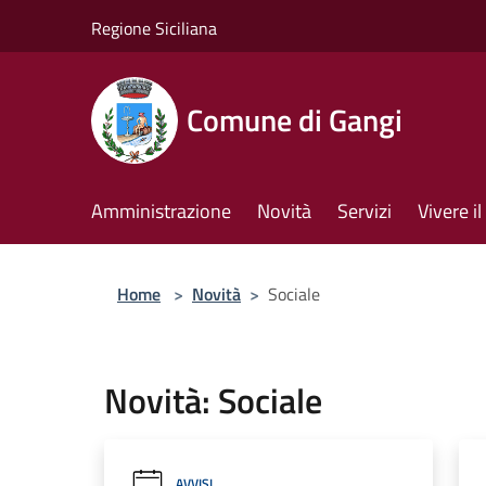
Salta al contenuto principale
Regione Siciliana
Comune di Gangi
Amministrazione
Novità
Servizi
Vivere 
Home
>
Novità
>
Sociale
Novità: Sociale
AVVISI