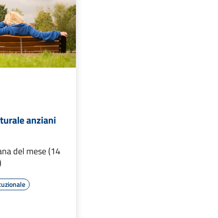
lturale anziani
ana del mese (14
)
tuzionale