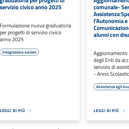
graduatoria per progetti di
Aggiornament
servizio civico anno 2025
comunale- Serv
Assistenza Spe
l'Autonomia e 
Formulazione nuova graduatoria
Comunicazione
per progetti di servizio civico
alunni con disa
anno 2025
Integrazione sociale
Aggiornamento
degli Enti da acc
servizio di assis
- Anno Scolast
Assistenza agli inva
LEGGI DI PIÙ
LEGGI DI PIÙ