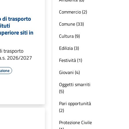
Commercio (2)
o di trasporto
Comune (33)
ituti
periore siti in
Cultura (9)
Edilizia (3)
di trasporto
 a.s. 2026/2027
Festività (1)
azione
Giovani (4)
Oggetti smarriti
(5)
Pari opportunità
(2)
Protezione Civile