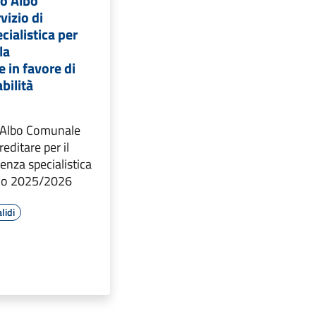
o Albo
izio di
cialistica per
la
 in favore di
bilità
 Albo Comunale
reditare per il
tenza specialistica
ico 2025/2026
lidi