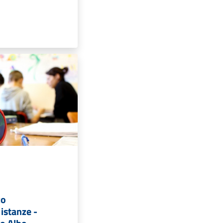
co
istanze -