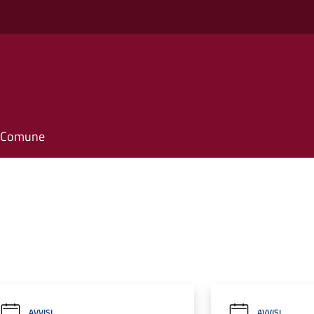
il Comune
AVVISI
AVVISI