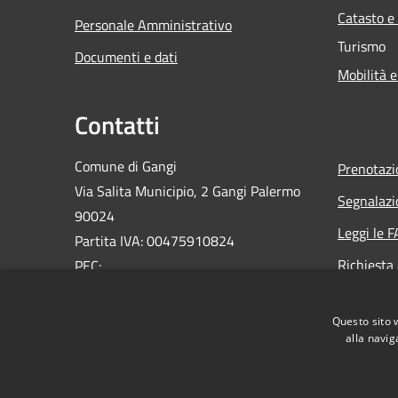
Catasto e
Personale Amministrativo
Turismo
Documenti e dati
Mobilità e
Contatti
Comune di Gangi
Prenotaz
Via Salita Municipio, 2 Gangi Palermo
Segnalazi
90024
Leggi le 
Partita IVA: 00475910824
Richiesta
PEC:
ufficioprotocollo@pec.comune.gangi.pa.it
Email:
info@comune.gangi.pa.it
Questo sito 
Centralino Unico: 0921644076
alla navig