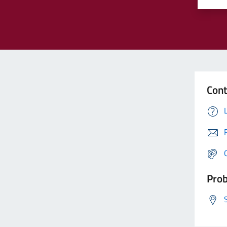
Cont
Prob