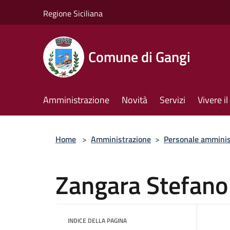
Salta al contenuto principale
Regione Siciliana
Comune di Gangi
Amministrazione
Novità
Servizi
Vivere 
Home
>
Amministrazione
>
Personale amminis
Zangara Stefano
INDICE DELLA PAGINA