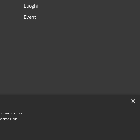
Luoghi
Eventi
×
nzionamento e
nformazioni