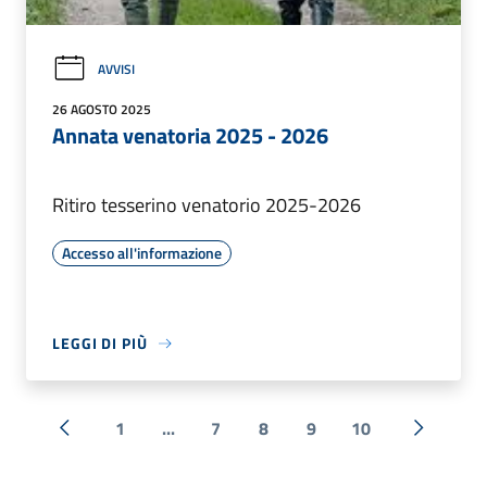
AVVISI
26 AGOSTO 2025
Annata venatoria 2025 - 2026
Ritiro tesserino venatorio 2025-2026
Accesso all'informazione
LEGGI DI PIÙ
1
...
7
8
9
10
« Precedente
Successi