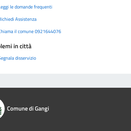
Leggi le domande frequenti
Richiedi Assistenza
Chiama il comune 0921644076
lemi in città
Segnala disservizio
Comune di Gangi