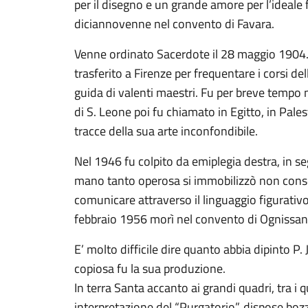
per il disegno e un grande amore per l’ideale
diciannovenne nel convento di Favara.
Venne ordinato Sacerdote il 28 maggio 1904.
trasferito a Firenze per frequentare i corsi del
guida di valenti maestri. Fu per breve tempo 
di S. Leone poi fu chiamato in Egitto, in Pale
tracce della sua arte inconfondibile.
Nel 1946 fu colpito da emiplegia destra, in se
mano tanto operosa si immobilizzò non consen
comunicare attraverso il linguaggio figurativ
febbraio 1956 morì nel convento di Ognissant
E’ molto difficile dire quanto abbia dipinto P.
copiosa fu la sua produzione.
In terra Santa accanto ai grandi quadri, tra i 
interpretazione del “Purgatorio”, dispose bozze