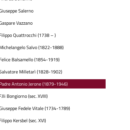
Giuseppe Salerno
Gaspare Vazzano
Filippo Quattrocchi (1738 – )
Michelangelo Salvo (1822-1888)
Felice Balsamello (1854-1919)
Salvatore Milletarì (1828-1902)
Padre Antonio Jerone (1879-1946)
F.lli Bongiorno (sec. XVIII)
Giuseppe Fedele Vitale (1734-1789)
Filippo Kersbel (sec. XVI)