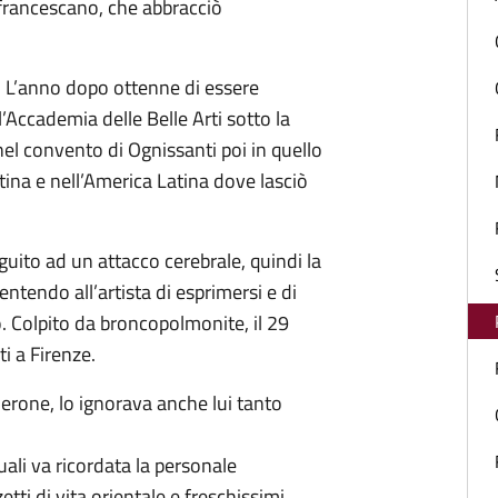
 francescano, che abbracciò
 L’anno dopo ottenne di essere
l’Accademia delle Belle Arti sotto la
nel convento di Ognissanti poi in quello
stina e nell’America Latina dove lasciò
guito ad un attacco cerebrale, quindi la
tendo all’artista di esprimersi e di
o. Colpito da broncopolmonite, il 29
i a Firenze.
 Jerone, lo ignorava anche lui tanto
quali va ricordata la personale
tti di vita orientale e freschissimi