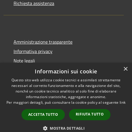
Richiesta assistenza
Amministrazione trasparente
Informativa privacy
Note legali
×
Dichiarazione di accessibilità
Informazioni sui cookie
Questo sito web utilizza cookie tecnici e assimilati strettamente
necessari al corretto funzionamento e alla navigazione del sito,
nonché un cookie tecnico analitico al solo fine di elaborare
informazioni statistiche, aggregate e anonime.
RSS
Copyright © 2026 • Comune di
Per maggiori dettagli, può consultare la cookie policy al seguente
link
Accessibilità
Gangi • Powered by
Privacy
Municipium
Accesso
•
RIFIUTA TUTTO
ACCETTA TUTTO
Cookie
redazione
Mappa del sito
MOSTRA DETTAGLI