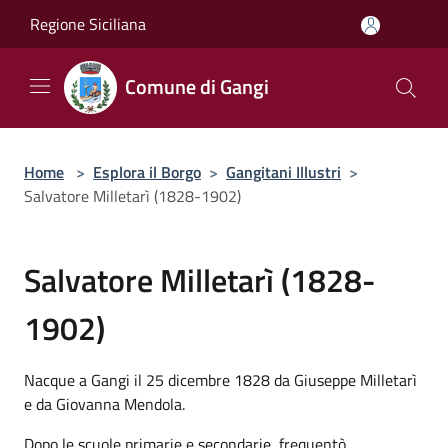
Salta al contenuto principale
Regione Siciliana
Comune di Gangi
Home
>
Esplora il Borgo
>
Gangitani Illustri
>
Salvatore Milletarì (1828-1902)
Salvatore Milletarì (1828-
1902)
Nacque a Gangi il 25 dicembre 1828 da Giuseppe Milletarì
e da Giovanna Mendola.
Dopo le scuole primarie e secondarie, frequentò